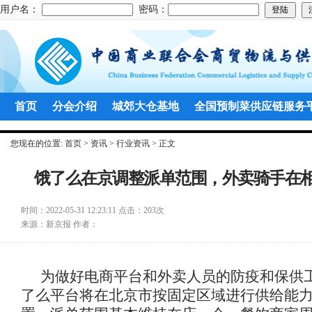
用户名：
密码：
首页
分会介绍
城郊大仓基地
全国预制菜供应链服务
您现在的位置:
首页
>
资讯
>
行业资讯
> 正文
饿了么在京调整派单范围，外卖骑手在
时间：
2022-05-31 12:23:11
点击：
203次
来源：
新京报
作者：
为做好电商平台和外卖人员的防疫和保供工
了么平台将在北京市按固定区域进行供给能