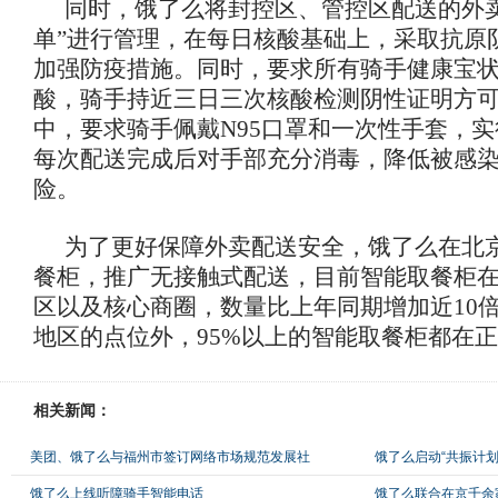
同时，饿了么将封控区、管控区配送的外
单”进行管理，在每日核酸基础上，采取抗原
加强防疫措施。同时，要求所有骑手健康宝
酸，骑手持近三日三次核酸检测阴性证明方
中，要求骑手佩戴N95口罩和一次性手套，实
每次配送完成后对手部充分消毒，降低被感
险。
为了更好保障外卖配送安全，饿了么在北
餐柜，推广无接触式配送，目前智能取餐柜
区以及核心商圈，数量比上年同期增加近10
地区的点位外，95%以上的智能取餐柜都在
相关新闻：
美团、饿了么与福州市签订网络市场规范发展社
饿了么启动“共振计划
饿了么上线听障骑手智能电话
饿了么联合在京千余