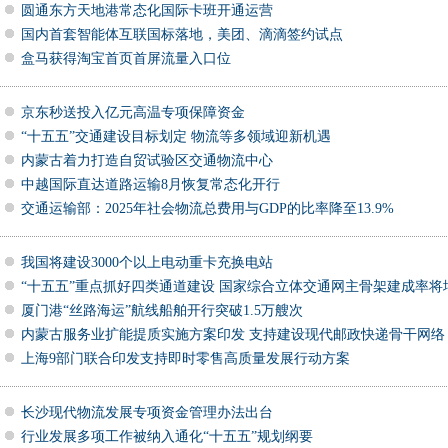
圆通东方天地港常态化国际卡班开通运营
国内首套智能体互联国标落地，美团、滴滴签约试点
盒马获得淘宝首页首屏流量入口位
​京东秒送投入亿元高温专项保障资金
“十五五”交通建设目标划定 物流等多领域迎新机遇
内蒙古着力打造自贸试验区交通物流中心
中越国际直达道路运输8月恢复常态化开行
交通运输部：2025年社会物流总费用与GDP的比率降至13.9%
我国将建设3000个以上电动重卡充换电站
“十五五”重点抓好四类通道建设 国家综合立体交通网主骨架建成率将增
厦门港“丝路海运”航线船舶开行突破1.5万艘次
内蒙古服务业扩能提质实施方案印发 支持建设现代邮政快递骨干网络
上海9部门联合印发支持即时零售高质量发展行动方案
长沙现代物流发展专项资金管理办法出台
行业发展多项工作被纳入通化“十五五”规划纲要